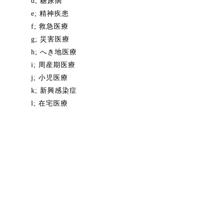
d; 糖尿病
e; 精神疾患
f; 救急医療
g; 災害医療
h; へき地医療
i; 周産期医療
j; 小児医療
k; 新興感染症
l; 在宅医療