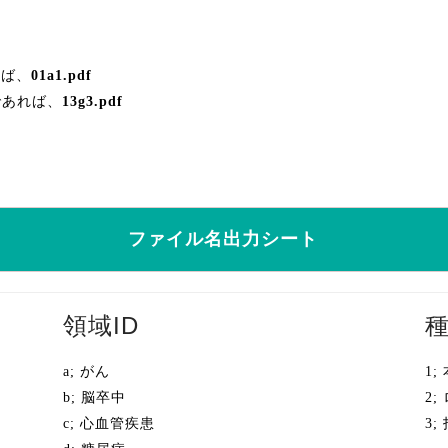
れば、
01a1.pdf
であれば、
13g3.pdf
ファイル名出力シート
領域ID
種
a; がん
1;
b; 脳卒中
2
c; 心血管疾患
3;