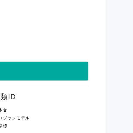
類ID
 本文
; ロジックモデル
 指標