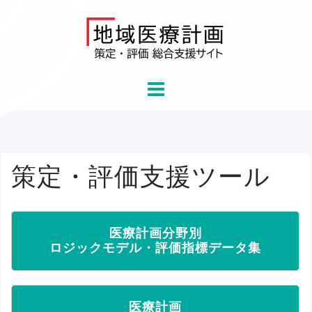
Skip
to
content
策定・評価支援ツール
医療計画分野別
ロジックモデル・評価指標データ集
医療計画