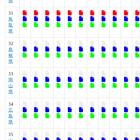
県
31
鳥
取
県
32
島
根
県
33
岡
山
県
34
広
島
県
35