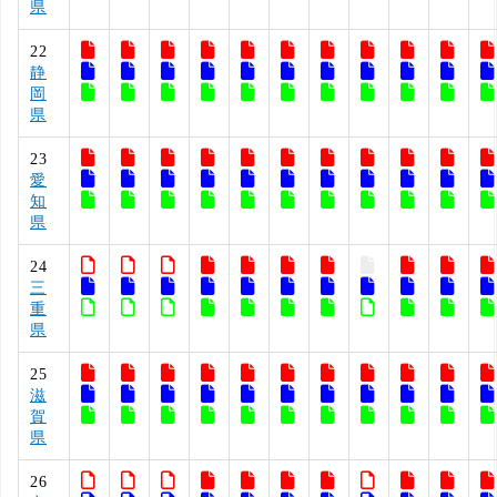
県
22
静
岡
県
23
愛
知
県
24
三
重
県
25
滋
賀
県
26