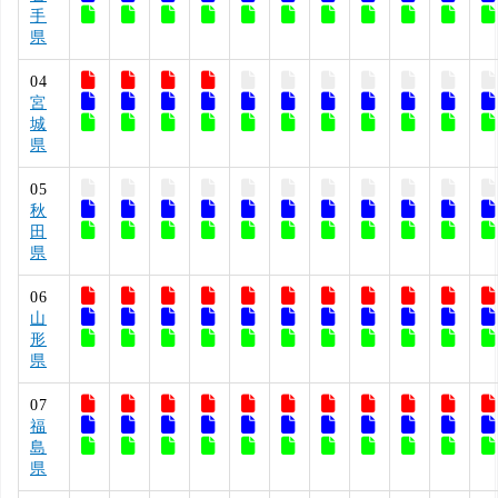
手
県
04
宮
城
県
05
秋
田
県
06
山
形
県
07
福
島
県