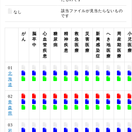
該当ファイルが見当たらないもの
なし
です
. . .
が
脳
心
糖
精
救
災
新
へ
周
小
ん
卒
血
尿
神
急
害
興
き
産
児
中
管
病
疾
医
医
感
地
期
医
疾
患
療
療
染
医
医
療
患
症
療
療
01
北
海
道
02
青
森
県
03
岩