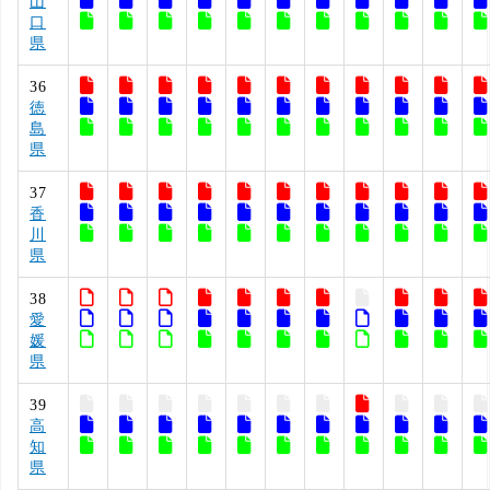
山
口
県
36
徳
島
県
37
香
川
県
38
愛
媛
県
39
高
知
県