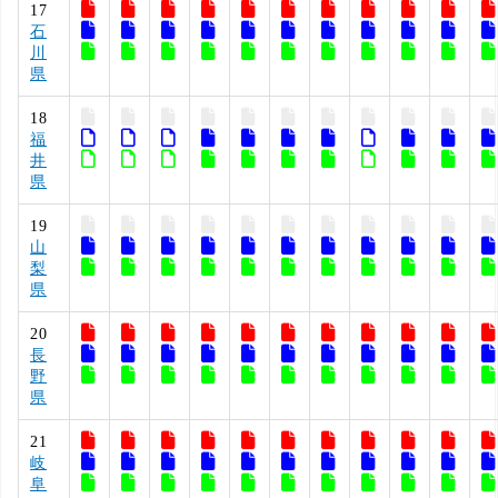
17
石
川
県
18
福
井
県
19
山
梨
県
20
長
野
県
21
岐
阜