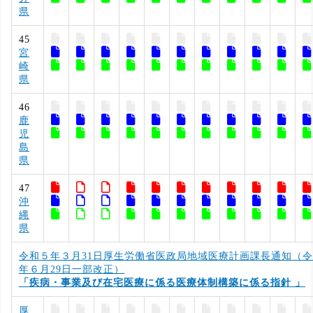
県
45
宮
崎
県
46
鹿
児
島
県
47
沖
縄
県
令和５年３月31日厚生労働省医政局地域医療計画課長通知（
年６月29日一部改正）
「疾病・事業及び在宅医療に係る医療体制構築に係る指針 」
厚