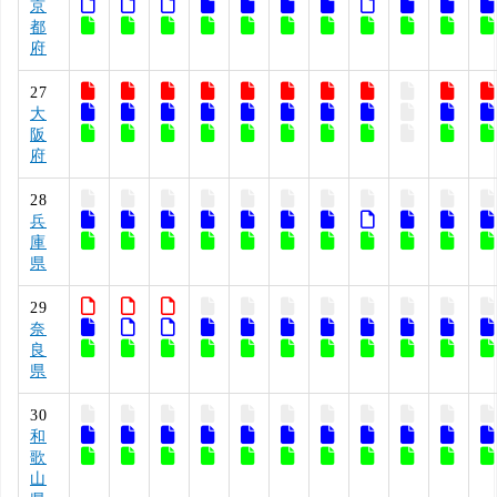
京
都
府
27
大
阪
府
28
兵
庫
県
29
奈
良
県
30
和
歌
山