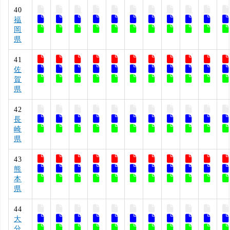
40
福
岡
県
41
佐
賀
県
42
長
崎
県
43
熊
本
県
44
大
分