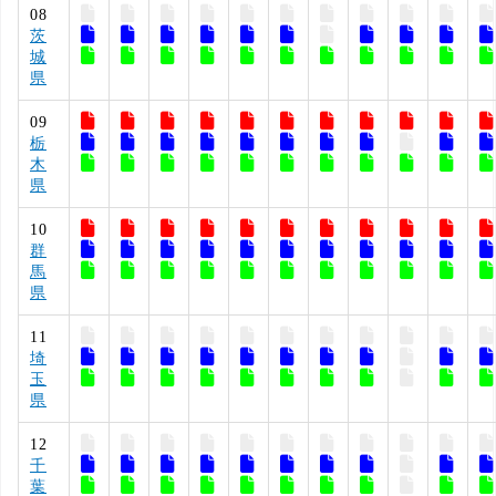
08
茨
城
県
09
栃
木
県
10
群
馬
県
11
埼
玉
県
12
千
葉