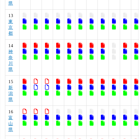
県
13
東
京
都
14
神
奈
川
県
15
新
潟
県
16
富
山
県