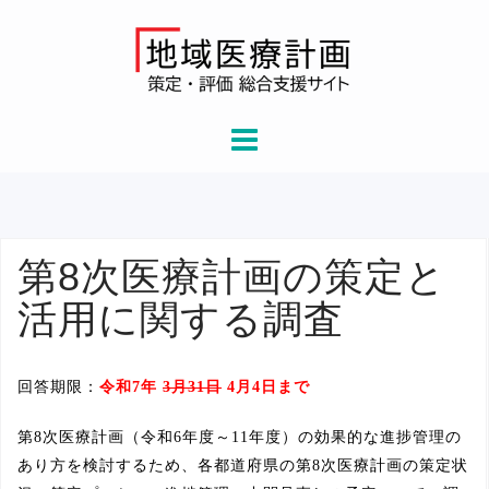
Skip
to
content
第8次医療計画の策定と
活用に関する調査
回答期限：
令和7年
3月31日
4月4日まで
第8次医療計画（令和6年度～11年度）の効果的な進捗管理の
あり方を検討するため、各都道府県の第8次医療計画の策定状