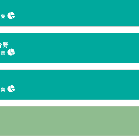
タ集
分野
タ集
タ集