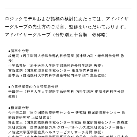
ロジックモデルおよび指標の検討にあたっては、アドバイザ
ーグループの先生方のご助言、監修をいただいております。
アドバイザーグループ（分野別五十音順 敬称略）
●脳卒中分野
板橋亮（岩手医科大学医学部内科学講座 脳神経内科・老年科学分野 教
授）
小笠原邦昭（岩手医科大学医学部脳神経外科学講座 教授）
古賀政則（国立循環器病研究センター 脳血管内科部長）
藤本茂（自治医科大学内科学講座神経内科学部門 主任教授）
●心筋梗塞等の心血管疾患分野
平田健一（神戸大学大学院医学系研究科 内科学講座 循環器内科学分野
教授）
●糖尿病分野
今井健二郎（国立国際医療研究センター 研究所 糖尿病情報センター 医
療政策研究室 上級研究員）
杉山雄大（国立国際医療研究センター研究所 糖尿病情報センター 医療政
策研究室長（国際医療協力局 グローバルヘルス政策研究センター併任）
／筑波大学医学医療系ヘルスサービスリサーチ分野 教授）
山内敏正（東京大学大学院医学系研究科 糖尿病・代謝内科 教授／日本糖