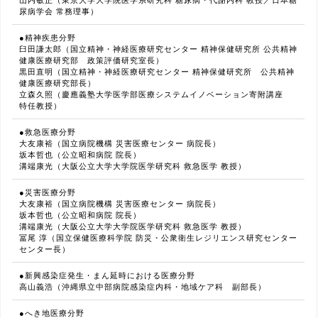
尿病学会 常務理事）
●精神疾患分野
臼田謙太郎（国立精神・神経医療研究センター 精神保健研究所 公共精神
健康医療研究部 政策評価研究室長）
黒田直明（国立精神・神経医療研究センター 精神保健研究所 公共精神
健康医療研究部長）
立森久照（慶應義塾大学医学部医療システムイノベーション寄附講座
特任教授）
●救急医療分野
大友康裕（国立病院機構 災害医療センター 病院長）
坂本哲也（公立昭和病院 院長）
溝端康光（大阪公立大学大学院医学研究科 救急医学 教授）
●災害医療分野
大友康裕（国立病院機構 災害医療センター 病院長）
坂本哲也（公立昭和病院 院長）
溝端康光（大阪公立大学大学院医学研究科 救急医学 教授）
冨尾 淳（国立保健医療科学院 防災・公衆衛生レジリエンス研究センター
センター長）
●新興感染症発生・まん延時における医療分野
高山義浩（沖縄県立中部病院感染症内科・地域ケア科 副部長）
●へき地医療分野