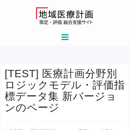
Skip
to
content
[TEST] 医療計画分野別
ロジックモデル・評価指
標データ集 新バージョ
ンのページ