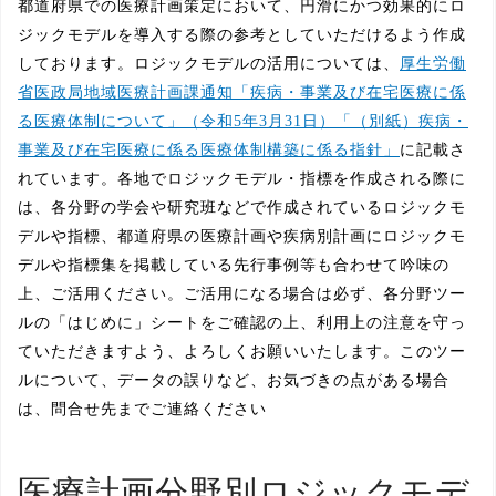
都道府県での医療計画策定において、円滑にかつ効果的にロ
ジックモデルを導入する際の参考としていただけるよう作成
しております。ロジックモデルの活用については、
厚生労働
省医政局地域医療計画課通知「疾病・事業及び在宅医療に係
る医療体制について」（令和5年3月31日）「（別紙）疾病・
事業及び在宅医療に係る医療体制構築に係る指針」
に記載さ
れています。各地でロジックモデル・指標を作成される際に
は、各分野の学会や研究班などで作成されているロジックモ
デルや指標、都道府県の医療計画や疾病別計画にロジックモ
デルや指標集を掲載している先行事例等も合わせて吟味の
上、ご活用ください。ご活用になる場合は必ず、各分野ツー
ルの「はじめに」シートをご確認の上、利用上の注意を守っ
ていただきますよう、よろしくお願いいたします。このツー
ルについて、データの誤りなど、お気づきの点がある場合
は、問合せ先までご連絡ください
医療計画分野別ロジックモデ